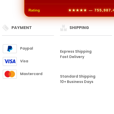
Rating
★★★★★
— 755,987,
PAYMENT
SHIPPING
Paypal
Express Shipping
Fast Delivery
Visa
Mastercard
Standard Shipping
10+ Business Days