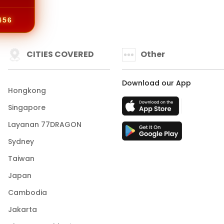
456
CITIES COVERED
Other
Download our App
Hongkong
Singapore
Layanan 77DRAGON
Sydney
Taiwan
Japan
Cambodia
Jakarta