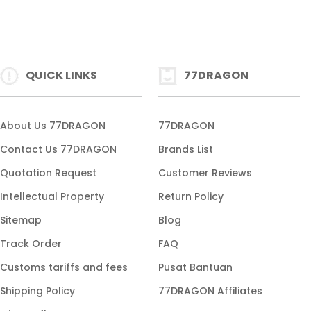
QUICK LINKS
77DRAGON
About Us 77DRAGON
77DRAGON
Contact Us 77DRAGON
Brands List
Quotation Request
Customer Reviews
Intellectual Property
Return Policy
Sitemap
Blog
Track Order
FAQ
Customs tariffs and fees
Pusat Bantuan
Shipping Policy
77DRAGON Affiliates