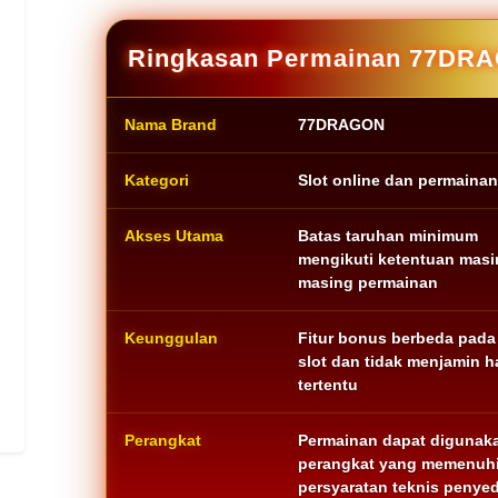
Ringkasan Permainan 77DR
Nama Brand
77DRAGON
Kategori
Slot online dan permainan
Akses Utama
Batas taruhan minimum
mengikuti ketentuan masi
masing permainan
Keunggulan
Fitur bonus berbeda pada
slot dan tidak menjamin ha
tertentu
Perangkat
Permainan dapat digunak
perangkat yang memenuh
persyaratan teknis penyed