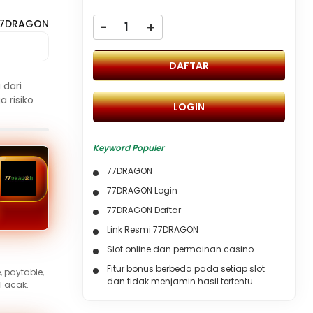
77DRAGON
-
+
DAFTAR
 dari
a risiko
LOGIN
Keyword Populer
77DRAGON
77DRAGON Login
77DRAGON Daftar
Link Resmi 77DRAGON
Slot online dan permainan casino
Fitur bonus berbeda pada setiap slot
 paytable,
dan tidak menjamin hasil tertentu
il acak.
Permainan dapat digunakan pada