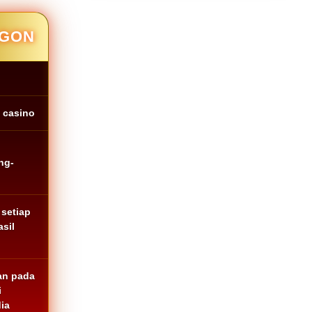
perangkat yang memenuhi
persyaratan teknis penyedia
AGON
 casino
ng-
 setiap
sil
an pada
i
ia