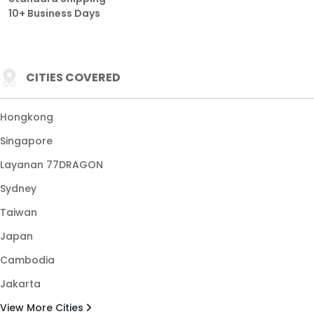
10+ Business Days
CITIES COVERED
Hongkong
Singapore
Layanan 77DRAGON
Sydney
Taiwan
Japan
Cambodia
Jakarta
View More Cities