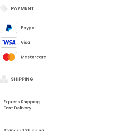
PAYMENT
Paypal
Visa
Mastercard
SHIPPING
Express Shipping
Fast Delivery
Standard Shipping