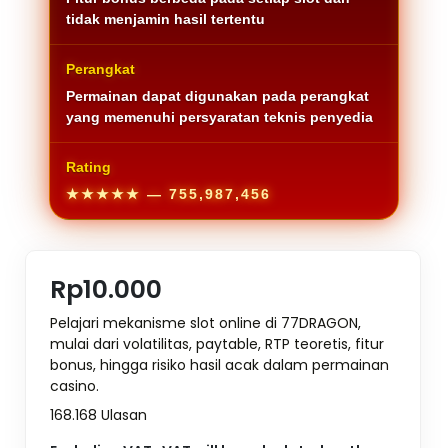
tidak menjamin hasil tertentu
Perangkat
Permainan dapat digunakan pada perangkat
yang memenuhi persyaratan teknis penyedia
Rating
★★★★★
— 755,987,456
Rp10.000
Pelajari mekanisme slot online di 77DRAGON,
mulai dari volatilitas, paytable, RTP teoretis, fitur
bonus, hingga risiko hasil acak dalam permainan
casino.
168.168 Ulasan