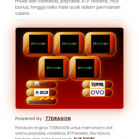
mulai dari volatilitas, paytable, RTP teoretis, fitur
bonus, hingga risiko hasil acak dalam permainan
casino.
Powered by :
77DRAGON
Panduan ringkas 77DRAGON untuk memahami slot
online, paytable, volatilitas, RTP teoretis, fitur bonus,
taruhan, dan risiko hasil acak.
KLIK DISINI
.