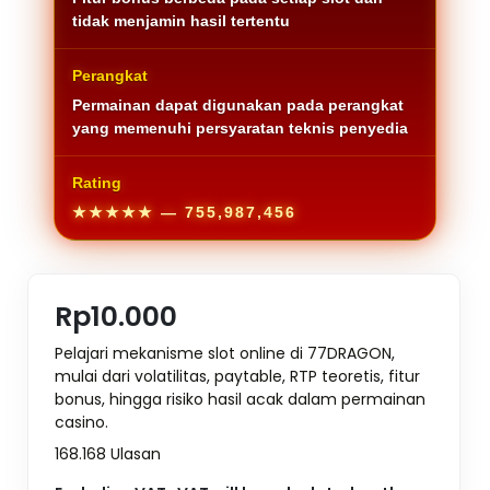
tidak menjamin hasil tertentu
Perangkat
Permainan dapat digunakan pada perangkat
yang memenuhi persyaratan teknis penyedia
Rating
★★★★★
— 755,987,456
Rp10.000
Pelajari mekanisme slot online di 77DRAGON,
mulai dari volatilitas, paytable, RTP teoretis, fitur
bonus, hingga risiko hasil acak dalam permainan
casino.
168.168 Ulasan