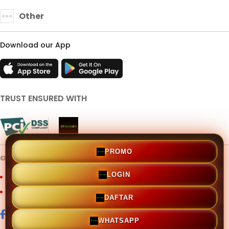
Other
Download our App
TRUST ENSURED WITH
PROMO
© 2026 77DRAGON.
LOGIN
Terms & Conditions
Privacy Policy
About Us
Contact Us
DAFTAR
WHATSAPP