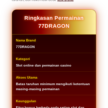
Ringkasan Permainan
77DRAGON
Nama Brand
77DRAGON
Kategori
Slot online dan permainan casino
Akses Utama
Batas taruhan minimum mengikuti ketentuan
masing-masing permainan
Keunggulan
Fitur bonus berbeda pada setiap slot dan