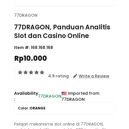
77DRAGON
77DRAGON, Panduan Analitis
Slot dan Casino Online
Item #:
168.168.168
Rp10.000
4.9 rating
Write a Review
Availability
Imported from
77DRAGON
:
77DRAGON
Color :
ORANGE
Pelajari mekanisme slot online di 77DRAGON,