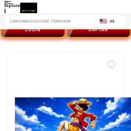
Explore
US
LOGIN
DAFTAR