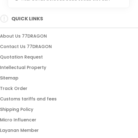
tidak menjamin hasil tertentu
Permainan dapat digunakan pada
QUICK LINKS
perangkat yang memenuhi persyaratan
teknis penyedia
About Us 77DRAGON
Contact Us 77DRAGON
Quotation Request
Intellectual Property
Sitemap
Track Order
Customs tariffs and fees
Shipping Policy
Micro Influencer
Layanan Member