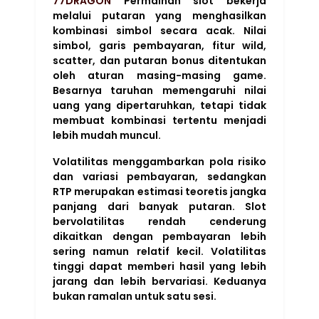
77DRAGON
Permainan slot bekerja
melalui putaran yang menghasilkan
kombinasi simbol secara acak. Nilai
simbol, garis pembayaran, fitur wild,
scatter, dan putaran bonus ditentukan
oleh aturan masing-masing game.
Besarnya taruhan memengaruhi nilai
uang yang dipertaruhkan, tetapi tidak
membuat kombinasi tertentu menjadi
lebih mudah muncul.
Volatilitas menggambarkan pola risiko
dan variasi pembayaran, sedangkan
RTP merupakan estimasi teoretis jangka
panjang dari banyak putaran. Slot
bervolatilitas rendah cenderung
dikaitkan dengan pembayaran lebih
sering namun relatif kecil. Volatilitas
tinggi dapat memberi hasil yang lebih
jarang dan lebih bervariasi. Keduanya
bukan ramalan untuk satu sesi.