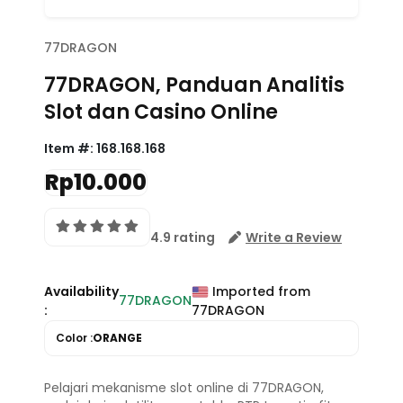
77DRAGON
77DRAGON, Panduan Analitis
Slot dan Casino Online
Item #:
168.168.168
Rp10.000
4.9 rating
Write a Review
Availability
Imported from
77DRAGON
:
77DRAGON
Color :
ORANGE
Pelajari mekanisme slot online di 77DRAGON,