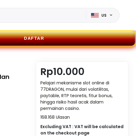
US
DAFTAR
Rp10.000
dan
Pelajari mekanisme slot online di
77DRAGON, mulai dari volatilitas,
paytable, RTP teoretis, fitur bonus,
hingga risiko hasil acak dalam
permainan casino.
168.168 Ulasan
Excluding VAT : VAT will be calculated
on the checkout page