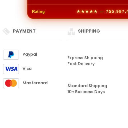
Rating
★★★★★
— 755,987,
PAYMENT
SHIPPING
Paypal
Express Shipping
Fast Delivery
Visa
Mastercard
Standard Shipping
10+ Business Days