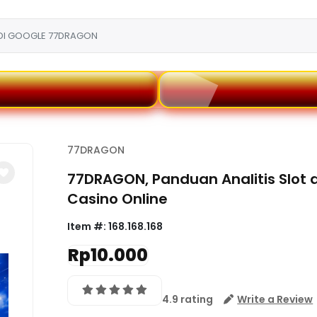
77DRAGON
77DRAGON, Panduan Analitis Slot 
Casino Online
Item #:
168.168.168
Rp10.000
4.9 rating
Write a Review