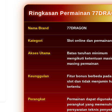
Ringkasan Permainan 77DR
Nama Brand
77DRAGON
Kategori
Slot online dan permainan
Akses Utama
Batas taruhan minimum
mengikuti ketentuan masi
masing permainan
Keunggulan
Fitur bonus berbeda pada
slot dan tidak menjamin ha
tertentu
Perangkat
Permainan dapat digunak
perangkat yang memenuh
persyaratan teknis penyed