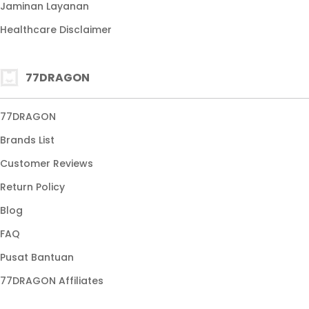
Jaminan Layanan
Healthcare Disclaimer
77DRAGON
77DRAGON
Brands List
Customer Reviews
Return Policy
Blog
FAQ
Pusat Bantuan
77DRAGON Affiliates