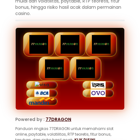
mulai dari volatilitas, paytable, RTP teoretis, fitur
bonus, hingga risiko hasil acak dalam permainan
casino.
Powered by :
77DRAGON
Panduan ringkas 77DRAGON untuk memahami slot
online, paytable, volatilitas, RTP teoretis, fitur bonus,
taruhan, dan risiko hasil acak.
KLIK DISINI
.