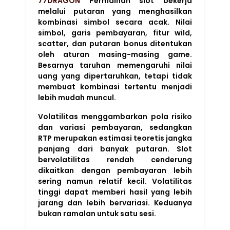
77DRAGON
Permainan slot bekerja
melalui putaran yang menghasilkan
kombinasi simbol secara acak. Nilai
simbol, garis pembayaran, fitur wild,
scatter, dan putaran bonus ditentukan
oleh aturan masing-masing game.
Besarnya taruhan memengaruhi nilai
uang yang dipertaruhkan, tetapi tidak
membuat kombinasi tertentu menjadi
lebih mudah muncul.
Volatilitas menggambarkan pola risiko
dan variasi pembayaran, sedangkan
RTP merupakan estimasi teoretis jangka
panjang dari banyak putaran. Slot
bervolatilitas rendah cenderung
dikaitkan dengan pembayaran lebih
sering namun relatif kecil. Volatilitas
tinggi dapat memberi hasil yang lebih
jarang dan lebih bervariasi. Keduanya
bukan ramalan untuk satu sesi.