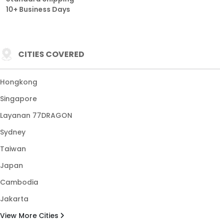
10+ Business Days
CITIES COVERED
Hongkong
Singapore
Layanan 77DRAGON
Sydney
Taiwan
Japan
Cambodia
Jakarta
View More Cities