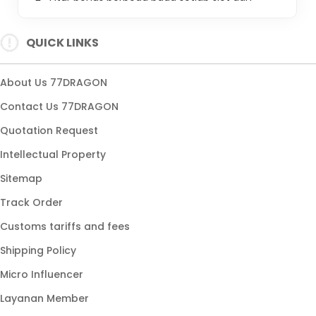
tidak menjamin hasil tertentu
Permainan dapat digunakan pada
QUICK LINKS
perangkat yang memenuhi persyaratan
teknis penyedia
About Us 77DRAGON
Contact Us 77DRAGON
Quotation Request
Intellectual Property
Sitemap
Track Order
Customs tariffs and fees
Shipping Policy
Micro Influencer
Layanan Member