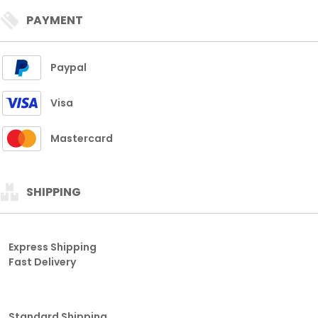
PAYMENT
Paypal
Visa
Mastercard
SHIPPING
Express Shipping
Fast Delivery
Standard Shipping