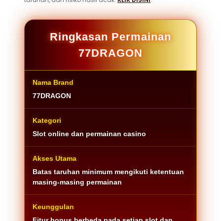
Ringkasan Permainan
77DRAGON
Nama Brand
77DRAGON
Kategori
Slot online dan permainan casino
Akses Utama
Batas taruhan minimum mengikuti ketentuan
masing-masing permainan
Keunggulan
Fitur bonus berbeda pada setiap slot dan