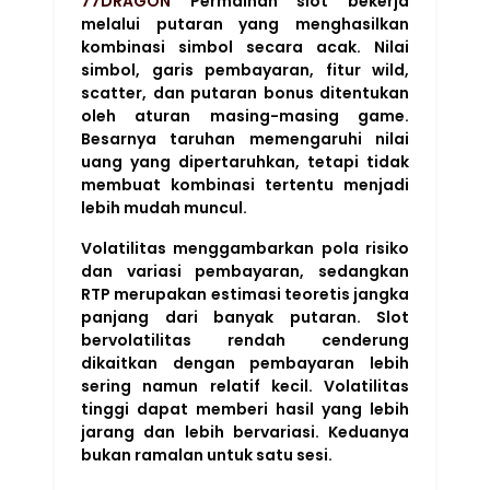
77DRAGON
Permainan slot bekerja
melalui putaran yang menghasilkan
kombinasi simbol secara acak. Nilai
simbol, garis pembayaran, fitur wild,
scatter, dan putaran bonus ditentukan
oleh aturan masing-masing game.
Besarnya taruhan memengaruhi nilai
uang yang dipertaruhkan, tetapi tidak
membuat kombinasi tertentu menjadi
lebih mudah muncul.
Volatilitas menggambarkan pola risiko
dan variasi pembayaran, sedangkan
RTP merupakan estimasi teoretis jangka
panjang dari banyak putaran. Slot
bervolatilitas rendah cenderung
dikaitkan dengan pembayaran lebih
sering namun relatif kecil. Volatilitas
tinggi dapat memberi hasil yang lebih
jarang dan lebih bervariasi. Keduanya
bukan ramalan untuk satu sesi.