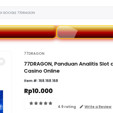
77DRAGON
77DRAGON, Panduan Analitis Slot 
Casino Online
Item #:
168.168.168
Rp10.000
4.9 rating
Write a Review