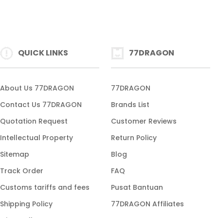
QUICK LINKS
77DRAGON
About Us 77DRAGON
77DRAGON
Contact Us 77DRAGON
Brands List
Quotation Request
Customer Reviews
Intellectual Property
Return Policy
Sitemap
Blog
Track Order
FAQ
Customs tariffs and fees
Pusat Bantuan
Shipping Policy
77DRAGON Affiliates