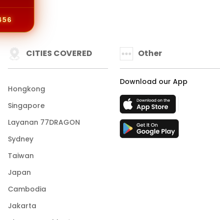
456
CITIES COVERED
Other
Download our App
Hongkong
Singapore
Layanan 77DRAGON
Sydney
Taiwan
Japan
Cambodia
Jakarta