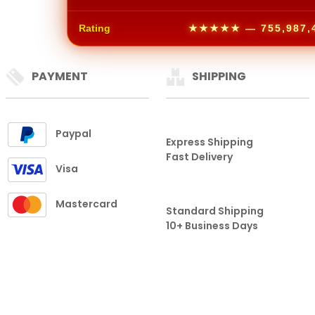
Rating
★★★★★
— 755,987,
PAYMENT
SHIPPING
Paypal
Express Shipping
Fast Delivery
Visa
Mastercard
Standard Shipping
10+ Business Days