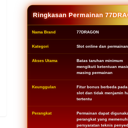
Ringkasan Permainan 77DR
Nama Brand
77DRAGON
Kategori
Slot online dan permainan
Akses Utama
Batas taruhan minimum
mengikuti ketentuan masi
masing permainan
Keunggulan
Fitur bonus berbeda pada
slot dan tidak menjamin ha
tertentu
Perangkat
Permainan dapat digunak
perangkat yang memenuh
persyaratan teknis penyed