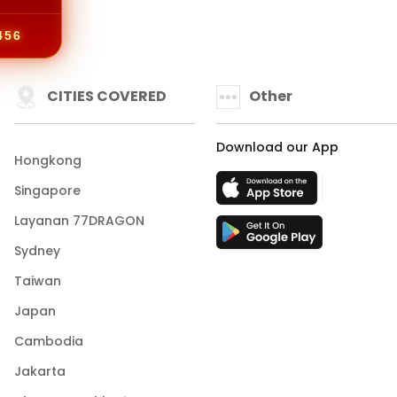
456
CITIES COVERED
Other
Download our App
Hongkong
Singapore
Layanan 77DRAGON
Sydney
Taiwan
Japan
Cambodia
Jakarta