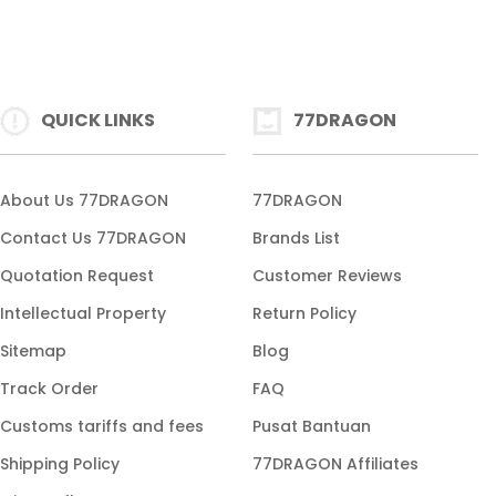
QUICK LINKS
77DRAGON
About Us 77DRAGON
77DRAGON
Contact Us 77DRAGON
Brands List
Quotation Request
Customer Reviews
Intellectual Property
Return Policy
Sitemap
Blog
Track Order
FAQ
Customs tariffs and fees
Pusat Bantuan
Shipping Policy
77DRAGON Affiliates