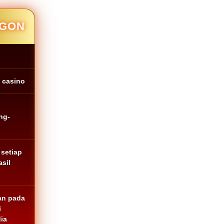
perangkat yang memenuhi
persyaratan teknis penyedia
AGON
 casino
ng-
 setiap
sil
an pada
i
ia