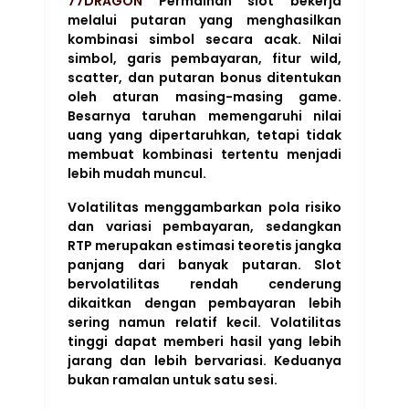
77DRAGON
Permainan slot bekerja
melalui putaran yang menghasilkan
kombinasi simbol secara acak. Nilai
simbol, garis pembayaran, fitur wild,
scatter, dan putaran bonus ditentukan
oleh aturan masing-masing game.
Besarnya taruhan memengaruhi nilai
uang yang dipertaruhkan, tetapi tidak
membuat kombinasi tertentu menjadi
lebih mudah muncul.
Volatilitas menggambarkan pola risiko
dan variasi pembayaran, sedangkan
RTP merupakan estimasi teoretis jangka
panjang dari banyak putaran. Slot
bervolatilitas rendah cenderung
dikaitkan dengan pembayaran lebih
sering namun relatif kecil. Volatilitas
tinggi dapat memberi hasil yang lebih
jarang dan lebih bervariasi. Keduanya
bukan ramalan untuk satu sesi.