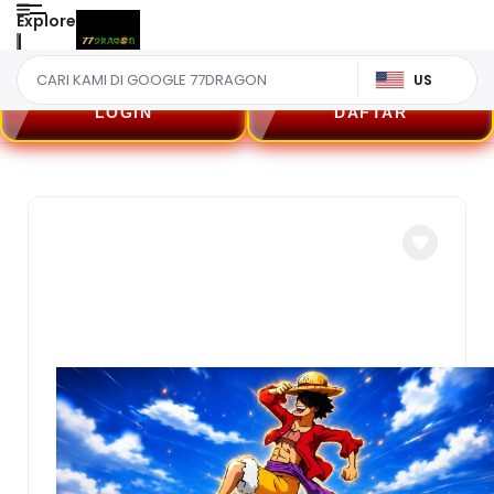
Explore
US
LOGIN
DAFTAR