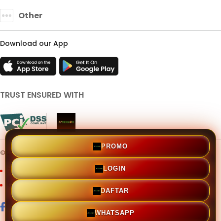
Other
Download our App
TRUST ENSURED WITH
PROMO
© 2026 77DRAGON.
LOGIN
Terms & Conditions
Privacy Policy
About Us
Contact Us
DAFTAR
WHATSAPP