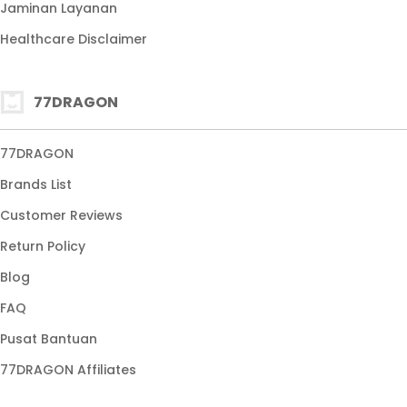
Jaminan Layanan
Healthcare Disclaimer
77DRAGON
77DRAGON
Brands List
Customer Reviews
Return Policy
Blog
FAQ
Pusat Bantuan
77DRAGON Affiliates