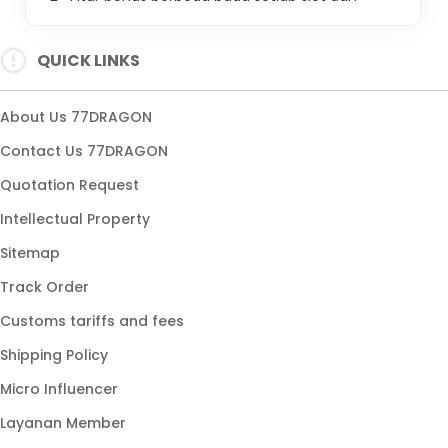
tidak menjamin hasil tertentu
Permainan dapat digunakan pada
QUICK LINKS
perangkat yang memenuhi persyaratan
teknis penyedia
About Us 77DRAGON
Contact Us 77DRAGON
Quotation Request
Intellectual Property
Sitemap
Track Order
Customs tariffs and fees
Shipping Policy
Micro Influencer
Layanan Member