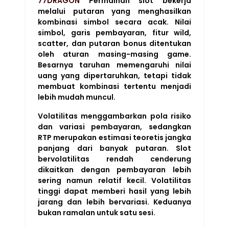
77DRAGON
Permainan slot bekerja
melalui putaran yang menghasilkan
kombinasi simbol secara acak. Nilai
simbol, garis pembayaran, fitur wild,
scatter, dan putaran bonus ditentukan
oleh aturan masing-masing game.
Besarnya taruhan memengaruhi nilai
uang yang dipertaruhkan, tetapi tidak
membuat kombinasi tertentu menjadi
lebih mudah muncul.
Volatilitas menggambarkan pola risiko
dan variasi pembayaran, sedangkan
RTP merupakan estimasi teoretis jangka
panjang dari banyak putaran. Slot
bervolatilitas rendah cenderung
dikaitkan dengan pembayaran lebih
sering namun relatif kecil. Volatilitas
tinggi dapat memberi hasil yang lebih
jarang dan lebih bervariasi. Keduanya
bukan ramalan untuk satu sesi.