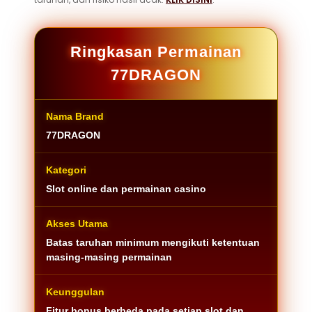
Ringkasan Permainan
77DRAGON
Nama Brand
77DRAGON
Kategori
Slot online dan permainan casino
Akses Utama
Batas taruhan minimum mengikuti ketentuan
masing-masing permainan
Keunggulan
Fitur bonus berbeda pada setiap slot dan