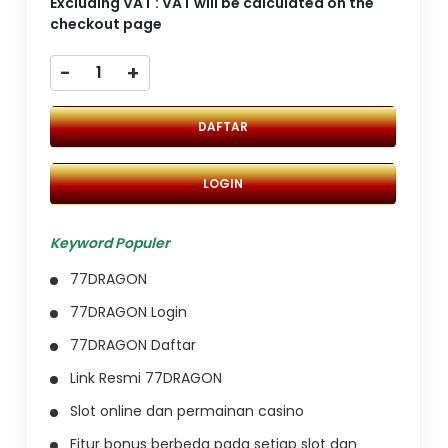
Excluding VAT : VAT will be calculated on the
checkout page
-
+
DAFTAR
LOGIN
Keyword Populer
77DRAGON
77DRAGON Login
77DRAGON Daftar
Link Resmi 77DRAGON
Slot online dan permainan casino
Fitur bonus berbeda pada setiap slot dan