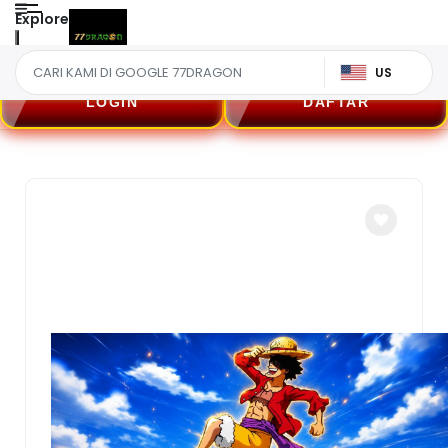
Explore
US
LOGIN
DAFTAR