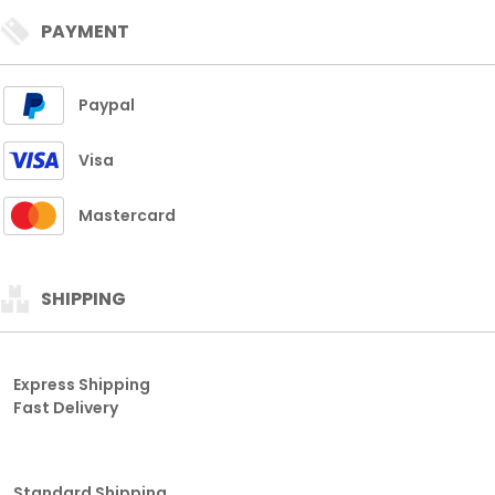
PAYMENT
Paypal
Visa
Mastercard
SHIPPING
Express Shipping
Fast Delivery
Standard Shipping