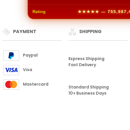
Rating
★★★★★
— 755,987,
PAYMENT
SHIPPING
Paypal
Express Shipping
Fast Delivery
Visa
Mastercard
Standard Shipping
10+ Business Days