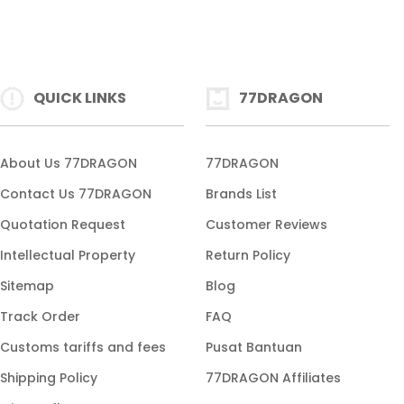
QUICK LINKS
77DRAGON
About Us 77DRAGON
77DRAGON
Contact Us 77DRAGON
Brands List
Quotation Request
Customer Reviews
Intellectual Property
Return Policy
Sitemap
Blog
Track Order
FAQ
Customs tariffs and fees
Pusat Bantuan
Shipping Policy
77DRAGON Affiliates