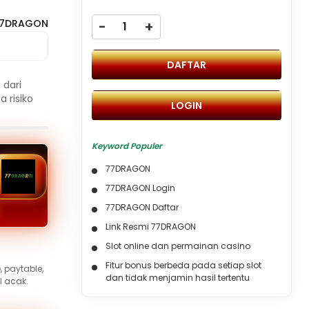
77DRAGON
-
+
DAFTAR
 dari
a risiko
LOGIN
Keyword Populer
77DRAGON
77DRAGON Login
77DRAGON Daftar
Link Resmi 77DRAGON
Slot online dan permainan casino
Fitur bonus berbeda pada setiap slot
 paytable,
dan tidak menjamin hasil tertentu
il acak.
Permainan dapat digunakan pada