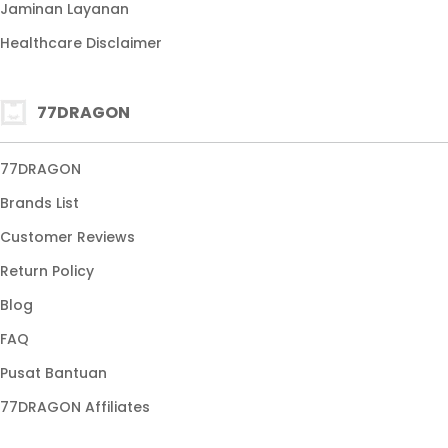
Jaminan Layanan
Healthcare Disclaimer
77DRAGON
77DRAGON
Brands List
Customer Reviews
Return Policy
Blog
FAQ
Pusat Bantuan
77DRAGON Affiliates