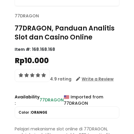
77DRAGON
77DRAGON, Panduan Analitis
Slot dan Casino Online
Item #:
168.168.168
Rp10.000
4.9 rating
Write a Review
Availability
Imported from
77DRAGON
:
77DRAGON
Color :
ORANGE
Pelajari mekanisme slot online di 77DRAGON,