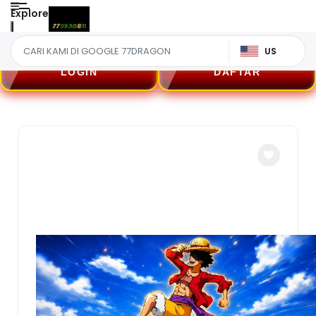
Explore
US
LOGIN
DAFTAR