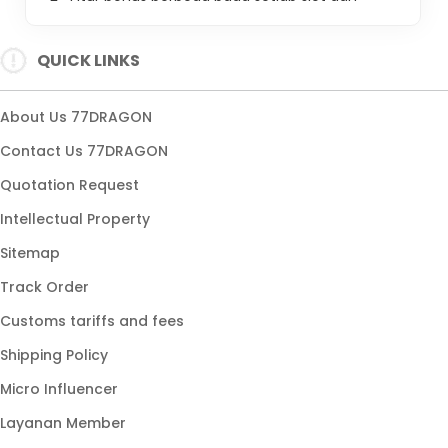
tidak menjamin hasil tertentu
Permainan dapat digunakan pada
QUICK LINKS
perangkat yang memenuhi persyaratan
teknis penyedia
About Us 77DRAGON
Contact Us 77DRAGON
Quotation Request
Intellectual Property
Sitemap
Track Order
Customs tariffs and fees
Shipping Policy
Micro Influencer
Layanan Member