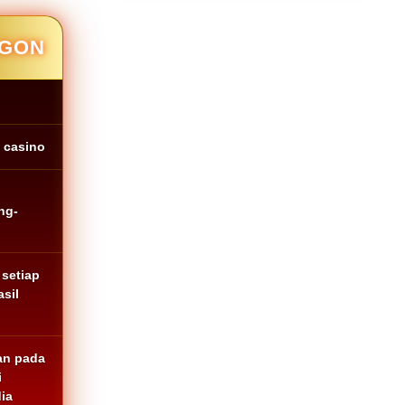
perangkat yang memenuhi
persyaratan teknis penyedia
AGON
 casino
ng-
 setiap
sil
an pada
i
ia