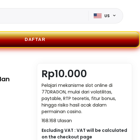
US
DAFTAR
Rp10.000
dan
Pelajari mekanisme slot online di
77DRAGON, mulai dari volatilitas,
paytable, RTP teoretis, fitur bonus,
hingga risiko hasil acak dalam
permainan casino.
168.168 Ulasan
Excluding VAT : VAT will be calculated
on the checkout page