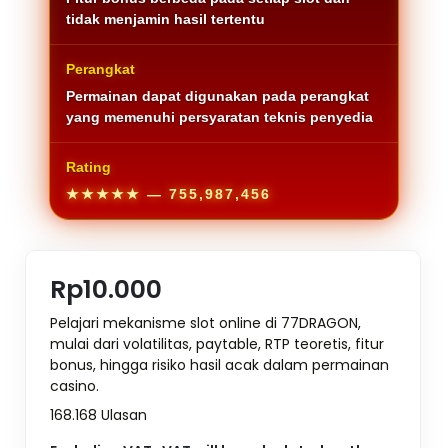
tidak menjamin hasil tertentu
Perangkat
Permainan dapat digunakan pada perangkat
yang memenuhi persyaratan teknis penyedia
Rating
★★★★★
— 755,987,456
Rp10.000
Pelajari mekanisme slot online di 77DRAGON,
mulai dari volatilitas, paytable, RTP teoretis, fitur
bonus, hingga risiko hasil acak dalam permainan
casino.
168.168 Ulasan