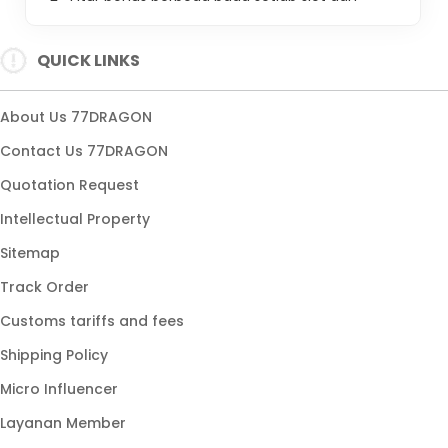
tidak menjamin hasil tertentu
Permainan dapat digunakan pada
QUICK LINKS
perangkat yang memenuhi persyaratan
teknis penyedia
About Us 77DRAGON
Contact Us 77DRAGON
Quotation Request
Intellectual Property
Sitemap
Track Order
Customs tariffs and fees
Shipping Policy
Micro Influencer
Layanan Member