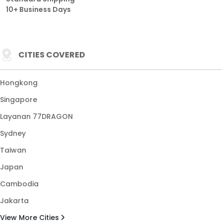
10+ Business Days
CITIES COVERED
Hongkong
Singapore
Layanan 77DRAGON
Sydney
Taiwan
Japan
Cambodia
Jakarta
View More Cities