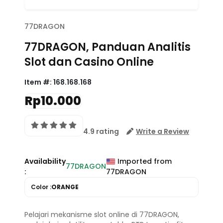
77DRAGON
77DRAGON, Panduan Analitis
Slot dan Casino Online
Item #:
168.168.168
Rp10.000
4.9 rating
Write a Review
Availability
Imported from
77DRAGON
:
77DRAGON
Color :
ORANGE
Pelajari mekanisme slot online di 77DRAGON,