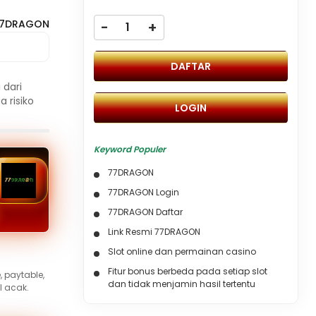
77DRAGON
-
+
DAFTAR
 dari
a risiko
LOGIN
Keyword Populer
77DRAGON
77DRAGON Login
77DRAGON Daftar
Link Resmi 77DRAGON
Slot online dan permainan casino
Fitur bonus berbeda pada setiap slot
 paytable,
dan tidak menjamin hasil tertentu
il acak.
Permainan dapat digunakan pada