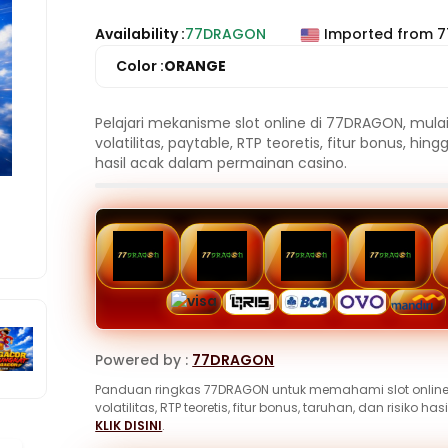
Availability :
77DRAGON
Imported from 
Color :
ORANGE
Pelajari mekanisme slot online di 77DRAGON, mulai
volatilitas, paytable, RTP teoretis, fitur bonus, hingg
hasil acak dalam permainan casino.
Powered by :
77DRAGON
Panduan ringkas 77DRAGON untuk memahami slot online,
volatilitas, RTP teoretis, fitur bonus, taruhan, dan risiko has
KLIK DISINI
.