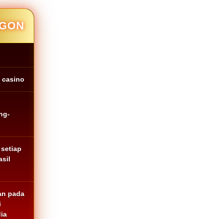
perangkat yang memenuhi
persyaratan teknis penyedia
AGON
 casino
ng-
 setiap
sil
an pada
i
ia