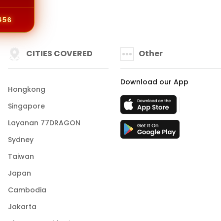
456
CITIES COVERED
Other
Download our App
Hongkong
Singapore
Layanan 77DRAGON
Sydney
Taiwan
Japan
Cambodia
Jakarta