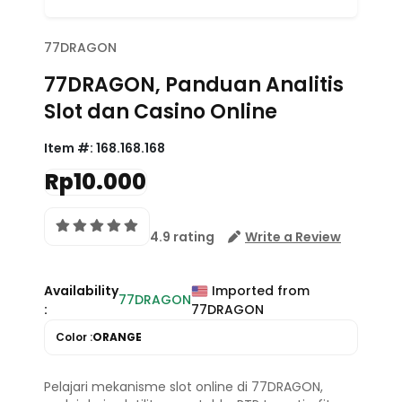
77DRAGON
77DRAGON, Panduan Analitis
Slot dan Casino Online
Item #:
168.168.168
Rp10.000
4.9 rating
Write a Review
Availability
Imported from
77DRAGON
:
77DRAGON
Color :
ORANGE
Pelajari mekanisme slot online di 77DRAGON,