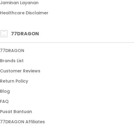
Jaminan Layanan
Healthcare Disclaimer
77DRAGON
77DRAGON
Brands List
Customer Reviews
Return Policy
Blog
FAQ
Pusat Bantuan
77DRAGON Affiliates