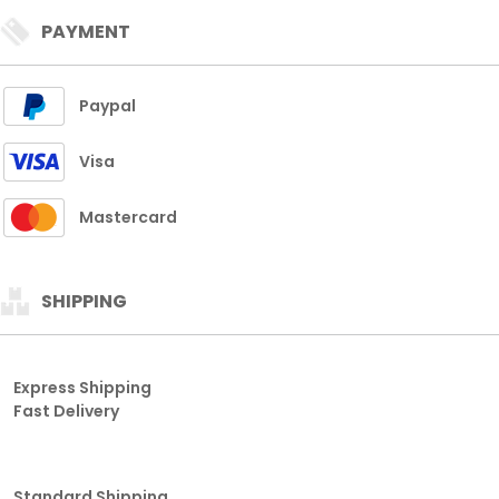
PAYMENT
Paypal
Visa
Mastercard
SHIPPING
Express Shipping
Fast Delivery
Standard Shipping