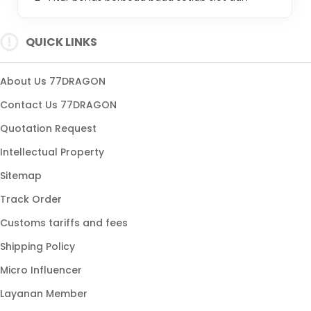
tidak menjamin hasil tertentu
Permainan dapat digunakan pada
QUICK LINKS
perangkat yang memenuhi persyaratan
teknis penyedia
About Us 77DRAGON
Contact Us 77DRAGON
Quotation Request
Intellectual Property
Sitemap
Track Order
Customs tariffs and fees
Shipping Policy
Micro Influencer
Layanan Member