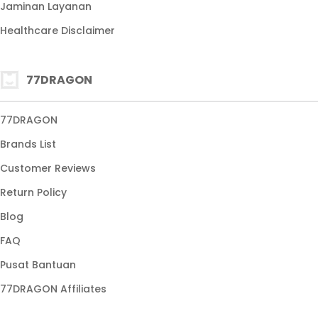
Jaminan Layanan
Healthcare Disclaimer
77DRAGON
77DRAGON
Brands List
Customer Reviews
Return Policy
Blog
FAQ
Pusat Bantuan
77DRAGON Affiliates