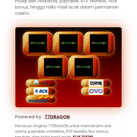
mulai dari volatilitas, paytable, RTP teoretis, fitur
bonus, hingga risiko hasil acak dalam permainan
casino.
Powered by :
77DRAGON
Panduan ringkas 77DRAGON untuk memahami slot
online, paytable, volatilitas, RTP teoretis, fitur bonus,
taruhan, dan risiko hasil acak.
KLIK DISINI
.