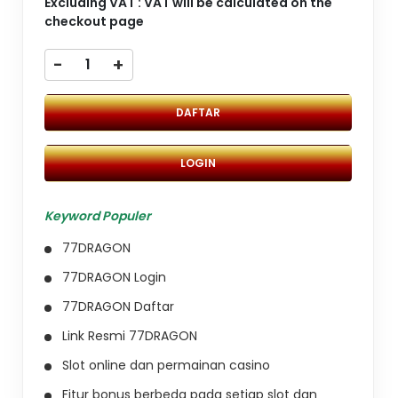
Excluding VAT : VAT will be calculated on the
checkout page
-
+
DAFTAR
LOGIN
Keyword Populer
77DRAGON
77DRAGON Login
77DRAGON Daftar
Link Resmi 77DRAGON
Slot online dan permainan casino
Fitur bonus berbeda pada setiap slot dan