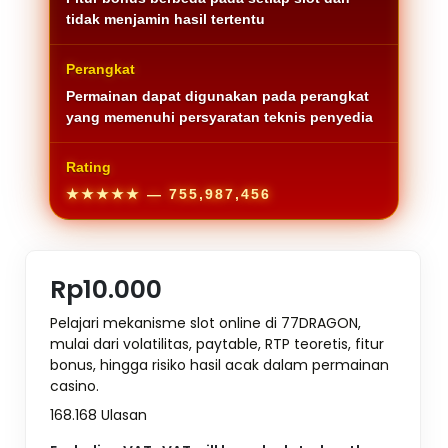
tidak menjamin hasil tertentu
Perangkat
Permainan dapat digunakan pada perangkat
yang memenuhi persyaratan teknis penyedia
Rating
★★★★★
— 755,987,456
Rp10.000
Pelajari mekanisme slot online di 77DRAGON,
mulai dari volatilitas, paytable, RTP teoretis, fitur
bonus, hingga risiko hasil acak dalam permainan
casino.
168.168 Ulasan