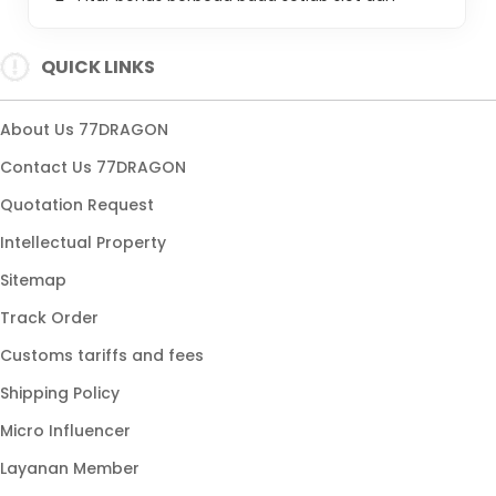
tidak menjamin hasil tertentu
Permainan dapat digunakan pada
QUICK LINKS
perangkat yang memenuhi persyaratan
teknis penyedia
About Us 77DRAGON
Contact Us 77DRAGON
Quotation Request
Intellectual Property
Sitemap
Track Order
Customs tariffs and fees
Shipping Policy
Micro Influencer
Layanan Member