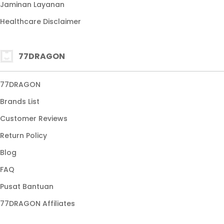
Jaminan Layanan
Healthcare Disclaimer
77DRAGON
77DRAGON
Brands List
Customer Reviews
Return Policy
Blog
FAQ
Pusat Bantuan
77DRAGON Affiliates