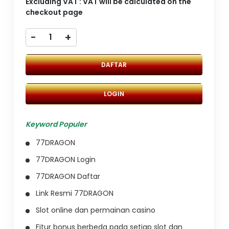
Excluding VAT : VAT will be calculated on the
checkout page
-
+
DAFTAR
LOGIN
Keyword Populer
77DRAGON
77DRAGON Login
77DRAGON Daftar
Link Resmi 77DRAGON
Slot online dan permainan casino
Fitur bonus berbeda pada setiap slot dan