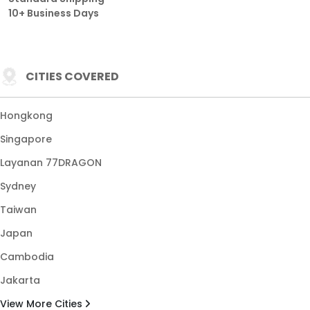
10+ Business Days
CITIES COVERED
Hongkong
Singapore
Layanan 77DRAGON
Sydney
Taiwan
Japan
Cambodia
Jakarta
View More Cities