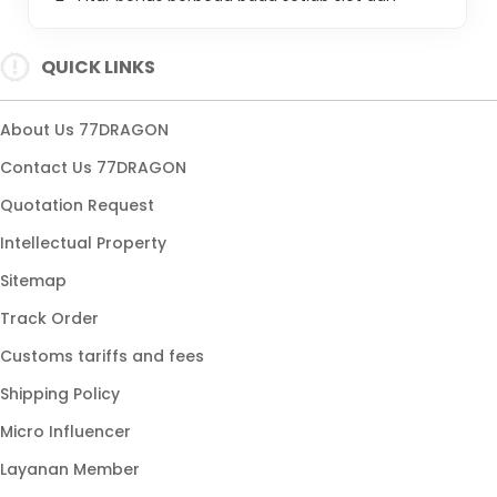
tidak menjamin hasil tertentu
Permainan dapat digunakan pada
QUICK LINKS
perangkat yang memenuhi persyaratan
teknis penyedia
About Us 77DRAGON
Contact Us 77DRAGON
Quotation Request
Intellectual Property
Sitemap
Track Order
Customs tariffs and fees
Shipping Policy
Micro Influencer
Layanan Member