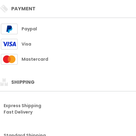
PAYMENT
Paypal
Visa
Mastercard
SHIPPING
Express Shipping
Fast Delivery
Standard Shipping