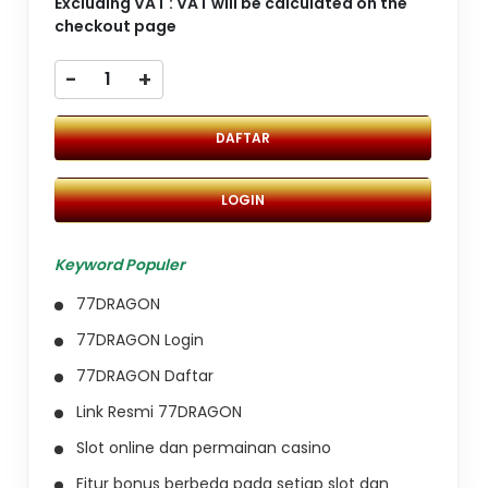
Excluding VAT : VAT will be calculated on the
checkout page
-
+
DAFTAR
LOGIN
Keyword Populer
77DRAGON
77DRAGON Login
77DRAGON Daftar
Link Resmi 77DRAGON
Slot online dan permainan casino
Fitur bonus berbeda pada setiap slot dan