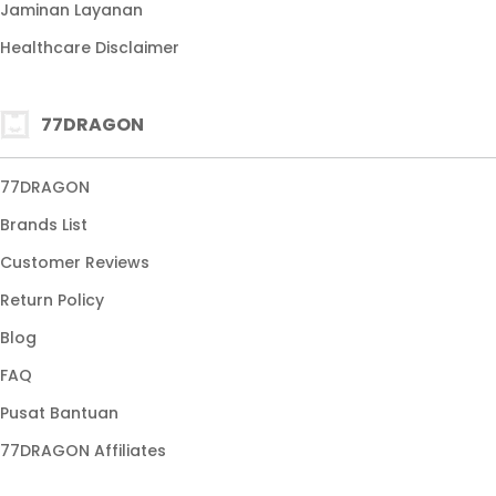
Jaminan Layanan
Healthcare Disclaimer
77DRAGON
77DRAGON
Brands List
Customer Reviews
Return Policy
Blog
FAQ
Pusat Bantuan
77DRAGON Affiliates