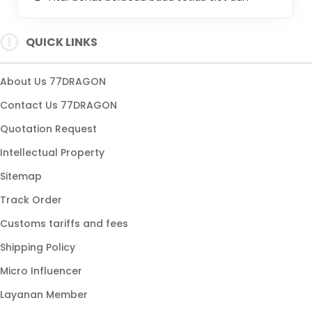
tidak menjamin hasil tertentu
Permainan dapat digunakan pada
QUICK LINKS
perangkat yang memenuhi persyaratan
teknis penyedia
About Us 77DRAGON
Contact Us 77DRAGON
Quotation Request
Intellectual Property
Sitemap
Track Order
Customs tariffs and fees
Shipping Policy
Micro Influencer
Layanan Member