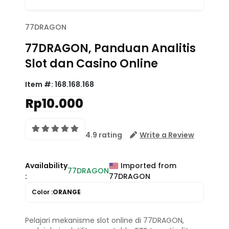
77DRAGON
77DRAGON, Panduan Analitis
Slot dan Casino Online
Item #:
168.168.168
Rp10.000
4.9 rating
Write a Review
Availability
Imported from
77DRAGON
:
77DRAGON
Color :
ORANGE
Pelajari mekanisme slot online di 77DRAGON,