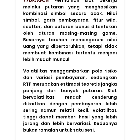
77DRAGON
Permainan slot bekerja
melalui putaran yang menghasilkan
kombinasi simbol secara acak. Nilai
simbol, garis pembayaran, fitur wild,
scatter, dan putaran bonus ditentukan
oleh aturan masing-masing game.
Besarnya taruhan memengaruhi nilai
uang yang dipertaruhkan, tetapi tidak
membuat kombinasi tertentu menjadi
lebih mudah muncul.
Volatilitas menggambarkan pola risiko
dan variasi pembayaran, sedangkan
RTP merupakan estimasi teoretis jangka
panjang dari banyak putaran. Slot
bervolatilitas rendah cenderung
dikaitkan dengan pembayaran lebih
sering namun relatif kecil. Volatilitas
tinggi dapat memberi hasil yang lebih
jarang dan lebih bervariasi. Keduanya
bukan ramalan untuk satu sesi.