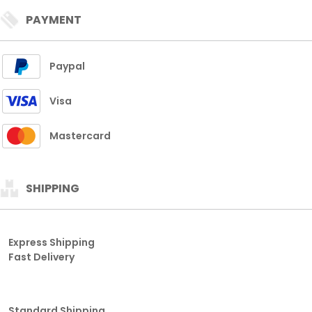
PAYMENT
Paypal
Visa
Mastercard
SHIPPING
Express Shipping
Fast Delivery
Standard Shipping