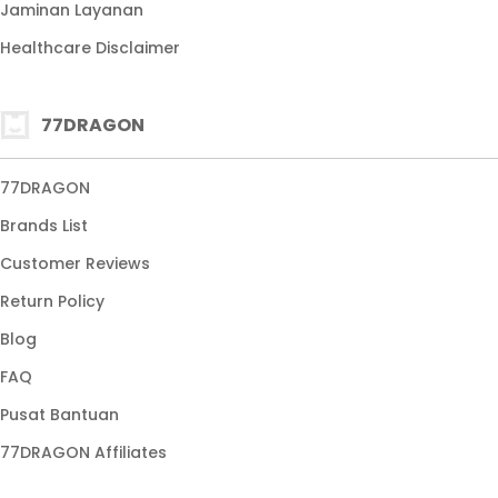
Jaminan Layanan
Healthcare Disclaimer
77DRAGON
77DRAGON
Brands List
Customer Reviews
Return Policy
Blog
FAQ
Pusat Bantuan
77DRAGON Affiliates