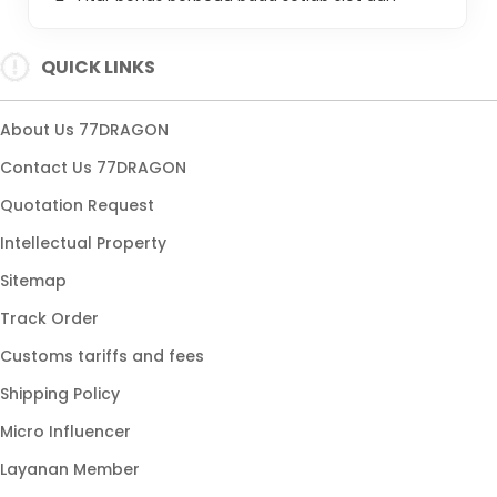
tidak menjamin hasil tertentu
Permainan dapat digunakan pada
QUICK LINKS
perangkat yang memenuhi persyaratan
teknis penyedia
About Us 77DRAGON
Contact Us 77DRAGON
Quotation Request
Intellectual Property
Sitemap
Track Order
Customs tariffs and fees
Shipping Policy
Micro Influencer
Layanan Member