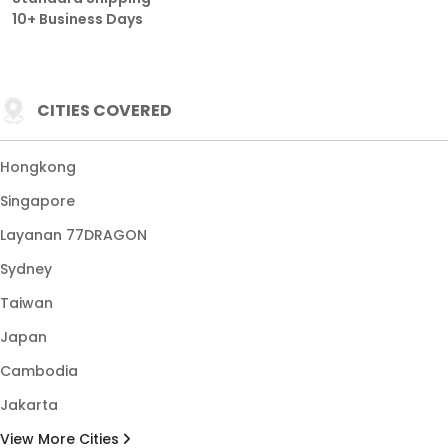
10+ Business Days
CITIES COVERED
Hongkong
Singapore
Layanan 77DRAGON
Sydney
Taiwan
Japan
Cambodia
Jakarta
View More Cities