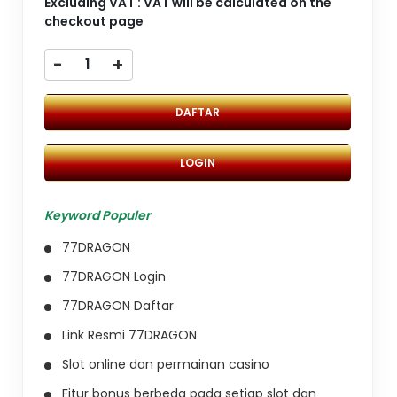
Excluding VAT : VAT will be calculated on the
checkout page
-
+
DAFTAR
LOGIN
Keyword Populer
77DRAGON
77DRAGON Login
77DRAGON Daftar
Link Resmi 77DRAGON
Slot online dan permainan casino
Fitur bonus berbeda pada setiap slot dan