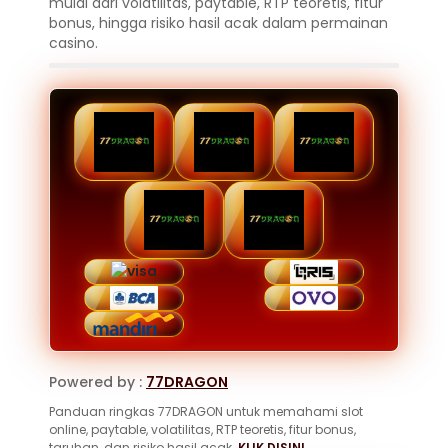
mulai dari volatilitas, paytable, RTP teoretis, fitur
bonus, hingga risiko hasil acak dalam permainan
casino.
Powered by :
77DRAGON
Panduan ringkas 77DRAGON untuk memahami slot
online, paytable, volatilitas, RTP teoretis, fitur bonus,
taruhan, dan risiko hasil acak.
KLIK DISINI
.