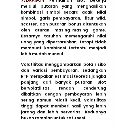
77DRAGON
Permainan slot bekerja
melalui putaran yang menghasilkan
kombinasi simbol secara acak. Nilai
simbol, garis pembayaran, fitur wild,
scatter, dan putaran bonus ditentukan
oleh aturan masing-masing game.
Besarnya taruhan memengaruhi nilai
uang yang dipertaruhkan, tetapi tidak
membuat kombinasi tertentu menjadi
lebih mudah muncul.
Volatilitas menggambarkan pola risiko
dan variasi pembayaran, sedangkan
RTP merupakan estimasi teoretis jangka
panjang dari banyak putaran. Slot
bervolatilitas rendah cenderung
dikaitkan dengan pembayaran lebih
sering namun relatif kecil. Volatilitas
tinggi dapat memberi hasil yang lebih
jarang dan lebih bervariasi. Keduanya
bukan ramalan untuk satu sesi.