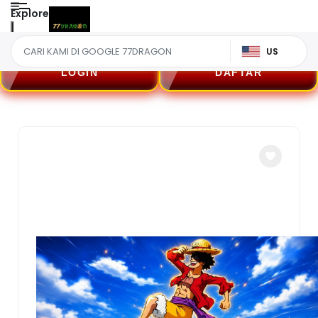
Explore
US
LOGIN
DAFTAR