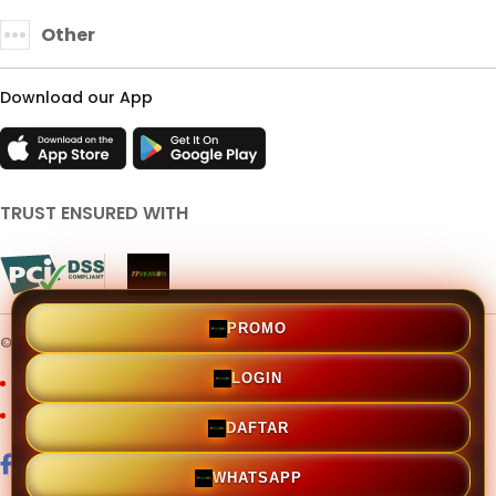
Other
Download our App
TRUST ENSURED WITH
PROMO
© 2026 77DRAGON.
LOGIN
Terms & Conditions
Privacy Policy
About Us
Contact Us
DAFTAR
WHATSAPP