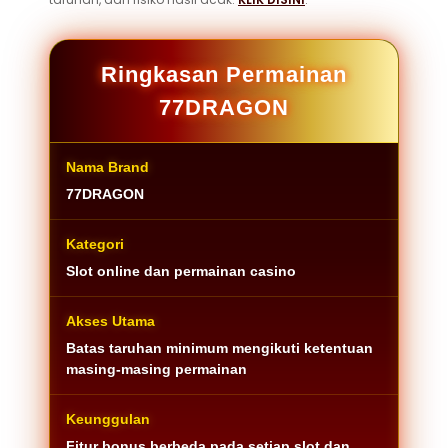
Ringkasan Permainan
77DRAGON
Nama Brand
77DRAGON
Kategori
Slot online dan permainan casino
Akses Utama
Batas taruhan minimum mengikuti ketentuan
masing-masing permainan
Keunggulan
Fitur bonus berbeda pada setiap slot dan