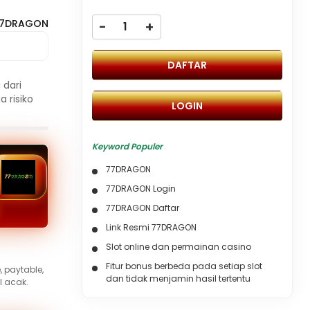
77DRAGON
-
+
DAFTAR
 dari
a risiko
LOGIN
Keyword Populer
77DRAGON
77DRAGON Login
77DRAGON Daftar
Link Resmi 77DRAGON
Slot online dan permainan casino
Fitur bonus berbeda pada setiap slot
 paytable,
dan tidak menjamin hasil tertentu
il acak.
Permainan dapat digunakan pada