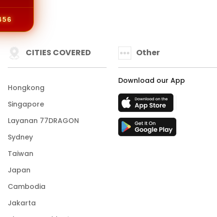
456
CITIES COVERED
Other
Download our App
Hongkong
Singapore
Layanan 77DRAGON
Sydney
Taiwan
Japan
Cambodia
Jakarta