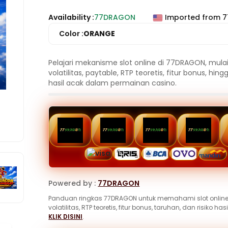
Availability :
77DRAGON
Imported from 
Color :
ORANGE
Pelajari mekanisme slot online di 77DRAGON, mulai
volatilitas, paytable, RTP teoretis, fitur bonus, hingg
hasil acak dalam permainan casino.
Powered by :
77DRAGON
Panduan ringkas 77DRAGON untuk memahami slot online,
volatilitas, RTP teoretis, fitur bonus, taruhan, dan risiko has
KLIK DISINI
.