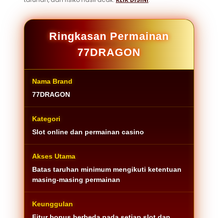
Ringkasan Permainan
77DRAGON
Nama Brand
77DRAGON
Kategori
Slot online dan permainan casino
Akses Utama
Batas taruhan minimum mengikuti ketentuan
masing-masing permainan
Keunggulan
Fitur bonus berbeda pada setiap slot dan