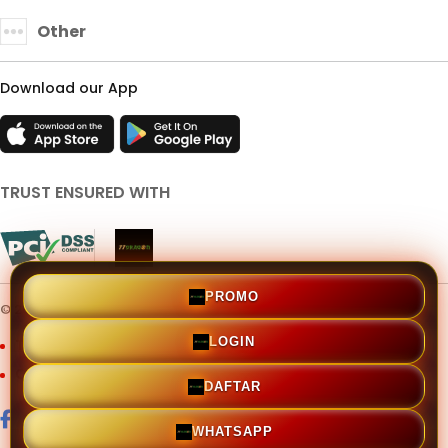
Other
Download our App
TRUST ENSURED WITH
PROMO
© 2026 77DRAGON.
LOGIN
Terms & Conditions
Privacy Policy
About Us
Contact Us
DAFTAR
WHATSAPP