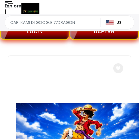
Explore
US
LOGIN
DAFTAR