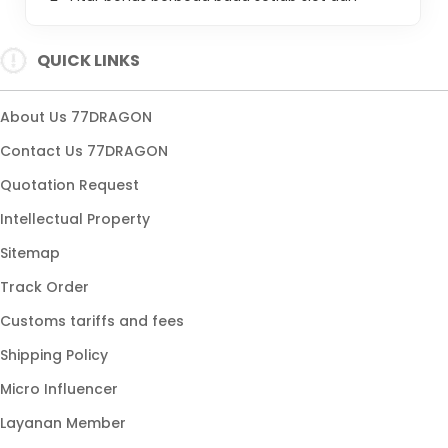
tidak menjamin hasil tertentu
Permainan dapat digunakan pada
QUICK LINKS
perangkat yang memenuhi persyaratan
teknis penyedia
About Us 77DRAGON
Contact Us 77DRAGON
Quotation Request
Intellectual Property
Sitemap
Track Order
Customs tariffs and fees
Shipping Policy
Micro Influencer
Layanan Member