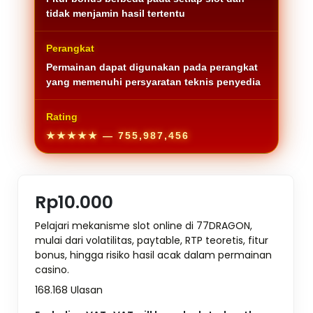
tidak menjamin hasil tertentu
Perangkat
Permainan dapat digunakan pada perangkat
yang memenuhi persyaratan teknis penyedia
Rating
★★★★★
— 755,987,456
Rp10.000
Pelajari mekanisme slot online di 77DRAGON,
mulai dari volatilitas, paytable, RTP teoretis, fitur
bonus, hingga risiko hasil acak dalam permainan
casino.
168.168 Ulasan