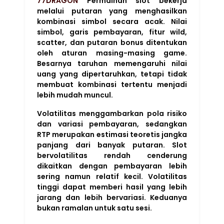
77DRAGON
Permainan slot bekerja
melalui putaran yang menghasilkan
kombinasi simbol secara acak. Nilai
simbol, garis pembayaran, fitur wild,
scatter, dan putaran bonus ditentukan
oleh aturan masing-masing game.
Besarnya taruhan memengaruhi nilai
uang yang dipertaruhkan, tetapi tidak
membuat kombinasi tertentu menjadi
lebih mudah muncul.
Volatilitas menggambarkan pola risiko
dan variasi pembayaran, sedangkan
RTP merupakan estimasi teoretis jangka
panjang dari banyak putaran. Slot
bervolatilitas rendah cenderung
dikaitkan dengan pembayaran lebih
sering namun relatif kecil. Volatilitas
tinggi dapat memberi hasil yang lebih
jarang dan lebih bervariasi. Keduanya
bukan ramalan untuk satu sesi.