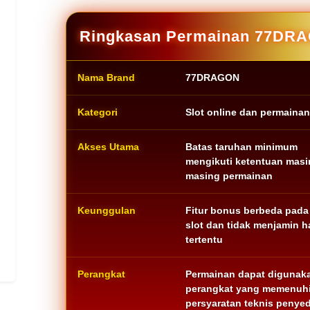
Ringkasan Permainan 77DR
Nama Brand
77DRAGON
Kategori
Slot online dan permainan
Akses Utama
Batas taruhan minimum
mengikuti ketentuan masi
masing permainan
Keunggulan
Fitur bonus berbeda pada
slot dan tidak menjamin ha
tertentu
Perangkat
Permainan dapat digunak
perangkat yang memenuh
persyaratan teknis penyed