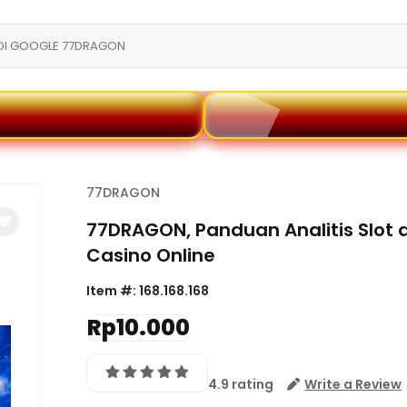
77DRAGON
77DRAGON, Panduan Analitis Slot 
Casino Online
Item #:
168.168.168
Rp10.000
4.9 rating
Write a Review