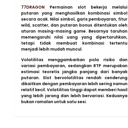
77DRAGON
Permainan slot bekerja melalui
putaran yang menghasilkan kombinasi simbol
secara acak. Nilai simbol, garis pembayaran, fitur
wild, scatter, dan putaran bonus ditentukan oleh
aturan masing-masing game. Besarnya taruhan
memengaruhi nilai uang yang dipertaruhkan,
tetapi tidak membuat kombinasi tertentu
menjadi lebih mudah muncul.
Volatilitas menggambarkan pola risiko dan
variasi pembayaran, sedangkan RTP merupakan
estimasi teoretis jangka panjang dari banyak
putaran. Slot bervolatilitas rendah cenderung
dikaitkan dengan pembayaran lebih sering namun
relatif kecil. Volatilitas tinggi dapat memberi hasil
yang lebih jarang dan lebih bervariasi. Keduanya
bukan ramalan untuk satu sesi.