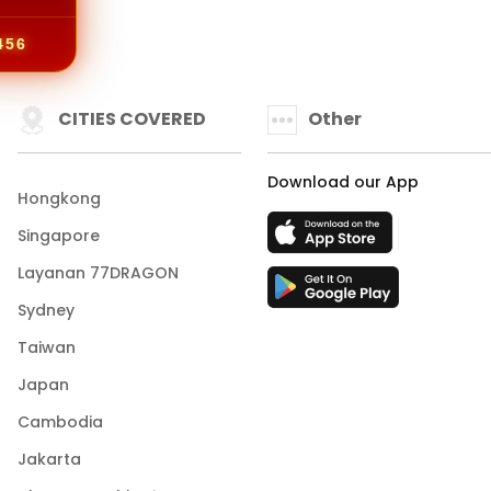
456
CITIES COVERED
Other
Download our App
Hongkong
Singapore
Layanan 77DRAGON
Sydney
Taiwan
Japan
Cambodia
Jakarta