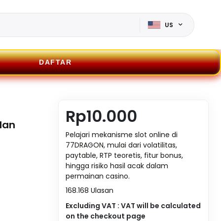
US
DAFTAR
Rp10.000
dan
Pelajari mekanisme slot online di
77DRAGON, mulai dari volatilitas,
paytable, RTP teoretis, fitur bonus,
hingga risiko hasil acak dalam
permainan casino.
168.168 Ulasan
Excluding VAT : VAT will be calculated
on the checkout page