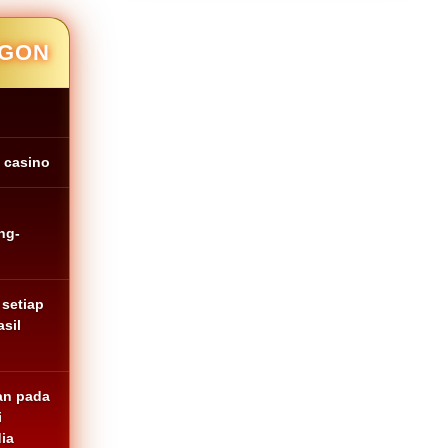
perangkat yang memenuhi
persyaratan teknis penyedia
AGON
 casino
ng-
 setiap
sil
an pada
i
ia