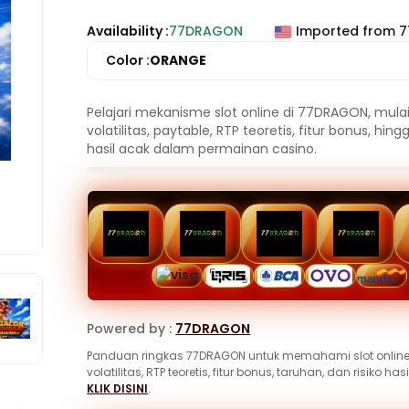
Availability :
77DRAGON
Imported from 
Color :
ORANGE
Pelajari mekanisme slot online di 77DRAGON, mulai
volatilitas, paytable, RTP teoretis, fitur bonus, hingg
hasil acak dalam permainan casino.
Powered by :
77DRAGON
Panduan ringkas 77DRAGON untuk memahami slot online,
volatilitas, RTP teoretis, fitur bonus, taruhan, dan risiko has
KLIK DISINI
.