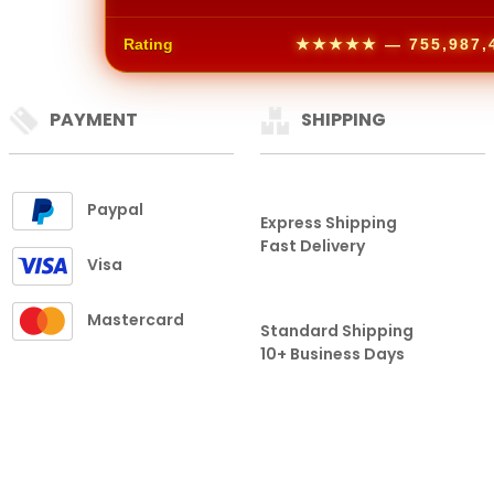
Rating
★★★★★
— 755,987,
PAYMENT
SHIPPING
Paypal
Express Shipping
Fast Delivery
Visa
Mastercard
Standard Shipping
10+ Business Days