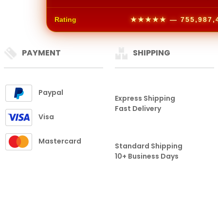
Rating
★★★★★
— 755,987,
PAYMENT
SHIPPING
Paypal
Express Shipping
Fast Delivery
Visa
Mastercard
Standard Shipping
10+ Business Days