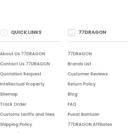
QUICK LINKS
77DRAGON
About Us 77DRAGON
77DRAGON
Contact Us 77DRAGON
Brands List
Quotation Request
Customer Reviews
Intellectual Property
Return Policy
Sitemap
Blog
Track Order
FAQ
Customs tariffs and fees
Pusat Bantuan
Shipping Policy
77DRAGON Affiliates