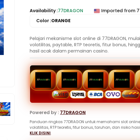
Availability :
77DRAGON
Imported from 
Color :
ORANGE
Pelajari mekanisme slot online di 77DRAGON, mulai
volatilitas, paytable, RTP teoretis, fitur bonus, hingg
hasil acak dalam permainan casino.
Powered by :
77DRAGON
Panduan ringkas 77DRAGON untuk memahami slot online,
volatilitas, RTP teoretis, fitur bonus, taruhan, dan risiko has
KLIK DISINI
.