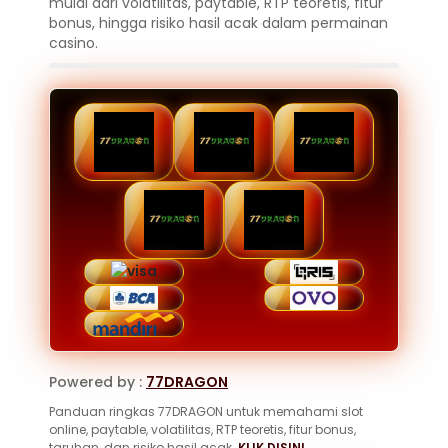
mulai dari volatilitas, paytable, RTP teoretis, fitur
bonus, hingga risiko hasil acak dalam permainan
casino.
Powered by :
77DRAGON
Panduan ringkas 77DRAGON untuk memahami slot
online, paytable, volatilitas, RTP teoretis, fitur bonus,
taruhan, dan risiko hasil acak.
KLIK DISINI
.