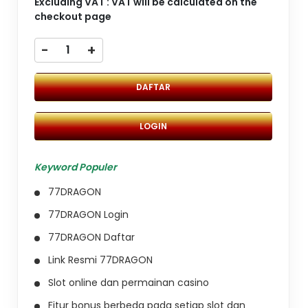
Excluding VAT : VAT will be calculated on the
checkout page
-
+
DAFTAR
LOGIN
Keyword Populer
77DRAGON
77DRAGON Login
77DRAGON Daftar
Link Resmi 77DRAGON
Slot online dan permainan casino
Fitur bonus berbeda pada setiap slot dan