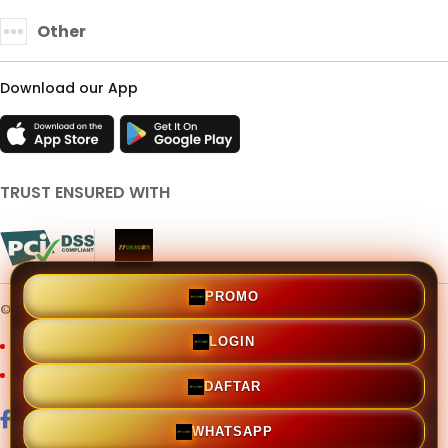
Other
Download our App
TRUST ENSURED WITH
PROMO
© 2026 77DRAGON.
LOGIN
Terms & Conditions
Privacy Policy
About Us
Contact Us
DAFTAR
WHATSAPP