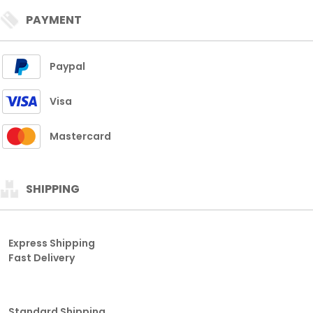
PAYMENT
Paypal
Visa
Mastercard
SHIPPING
Express Shipping
Fast Delivery
Standard Shipping