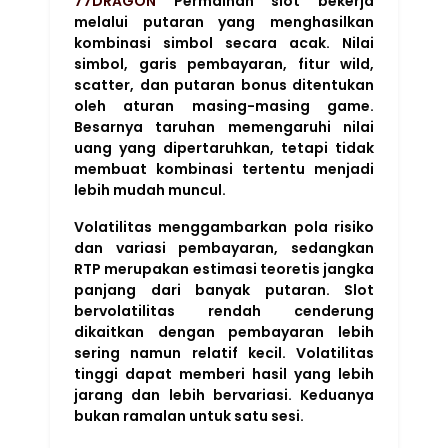
77DRAGON
Permainan slot bekerja
melalui putaran yang menghasilkan
kombinasi simbol secara acak. Nilai
simbol, garis pembayaran, fitur wild,
scatter, dan putaran bonus ditentukan
oleh aturan masing-masing game.
Besarnya taruhan memengaruhi nilai
uang yang dipertaruhkan, tetapi tidak
membuat kombinasi tertentu menjadi
lebih mudah muncul.
Volatilitas menggambarkan pola risiko
dan variasi pembayaran, sedangkan
RTP merupakan estimasi teoretis jangka
panjang dari banyak putaran. Slot
bervolatilitas rendah cenderung
dikaitkan dengan pembayaran lebih
sering namun relatif kecil. Volatilitas
tinggi dapat memberi hasil yang lebih
jarang dan lebih bervariasi. Keduanya
bukan ramalan untuk satu sesi.