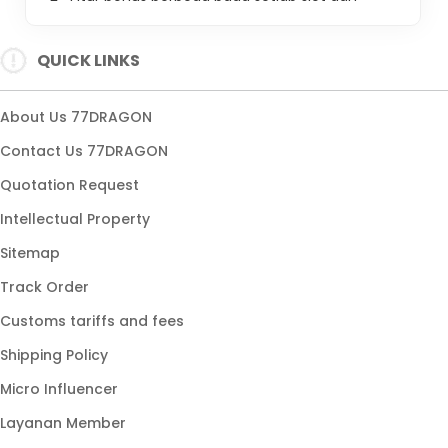
tidak menjamin hasil tertentu
Permainan dapat digunakan pada
QUICK LINKS
perangkat yang memenuhi persyaratan
teknis penyedia
About Us 77DRAGON
Contact Us 77DRAGON
Quotation Request
Intellectual Property
Sitemap
Track Order
Customs tariffs and fees
Shipping Policy
Micro Influencer
Layanan Member