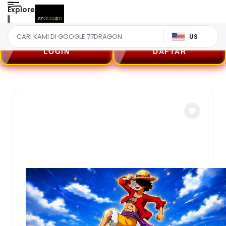
Explore
US
LOGIN
DAFTAR