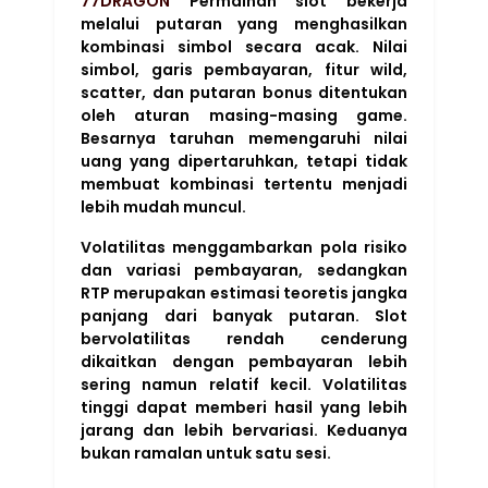
77DRAGON
Permainan slot bekerja
melalui putaran yang menghasilkan
kombinasi simbol secara acak. Nilai
simbol, garis pembayaran, fitur wild,
scatter, dan putaran bonus ditentukan
oleh aturan masing-masing game.
Besarnya taruhan memengaruhi nilai
uang yang dipertaruhkan, tetapi tidak
membuat kombinasi tertentu menjadi
lebih mudah muncul.
Volatilitas menggambarkan pola risiko
dan variasi pembayaran, sedangkan
RTP merupakan estimasi teoretis jangka
panjang dari banyak putaran. Slot
bervolatilitas rendah cenderung
dikaitkan dengan pembayaran lebih
sering namun relatif kecil. Volatilitas
tinggi dapat memberi hasil yang lebih
jarang dan lebih bervariasi. Keduanya
bukan ramalan untuk satu sesi.