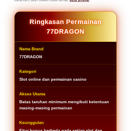
Ringkasan Permainan
77DRAGON
Nama Brand
77DRAGON
Kategori
Slot online dan permainan casino
Akses Utama
Batas taruhan minimum mengikuti ketentuan
masing-masing permainan
Keunggulan
Fitur bonus berbeda pada setiap slot dan