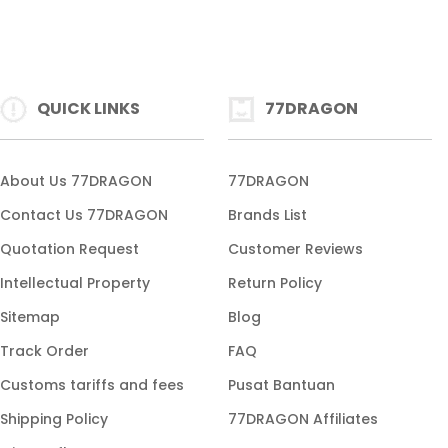
QUICK LINKS
77DRAGON
About Us 77DRAGON
77DRAGON
Contact Us 77DRAGON
Brands List
Quotation Request
Customer Reviews
Intellectual Property
Return Policy
Sitemap
Blog
Track Order
FAQ
Customs tariffs and fees
Pusat Bantuan
Shipping Policy
77DRAGON Affiliates