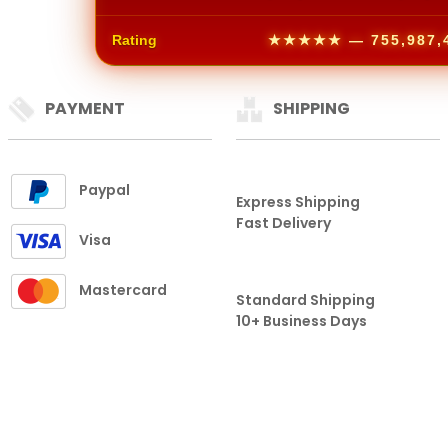
Rating
★★★★★
— 755,987,
PAYMENT
SHIPPING
Paypal
Express Shipping
Fast Delivery
Visa
Mastercard
Standard Shipping
10+ Business Days