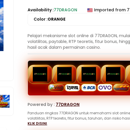
Availability :
77DRAGON
Imported from 
Color :
ORANGE
Pelajari mekanisme slot online di 77DRAGON, mulai
volatilitas, paytable, RTP teoretis, fitur bonus, hingg
hasil acak dalam permainan casino.
Powered by :
77DRAGON
Panduan ringkas 77DRAGON untuk memahami slot online,
volatilitas, RTP teoretis, fitur bonus, taruhan, dan risiko has
KLIK DISINI
.